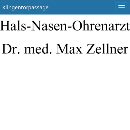
Klingentorpassage
Togg
navi