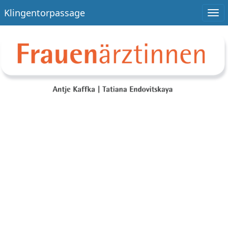
Klingentorpassage
Togg
navi